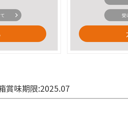
いて
受
る
賞味期限:2025.07