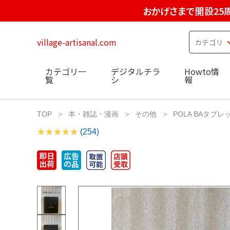
おかげさまで開設25
village-artisanal.com
カテゴリ一
デジタルチラ
Howto情
覧
シ
報
TOP
本・雑誌・漫画
その他
POLA BAタブレ
(254)