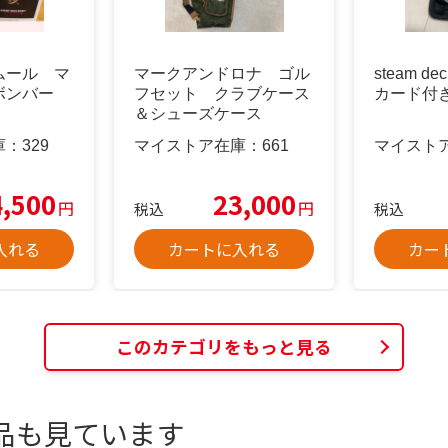
ムール マ
マークアンドロナ ゴル
steam dec
ボンバー
フセット クラブケース
カード付
＆シューズケース
庫：
329
マイストア在庫：
661
マイスト
4,500
23,000
円
円
税込
税込
入れる
カートに入れる
カー
このカテゴリをもっと見る
品も見ています