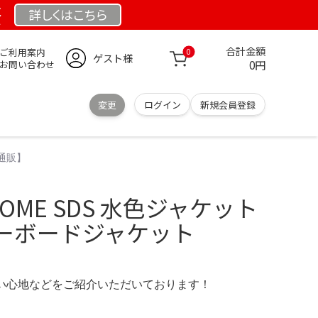
祭
詳しくは
こちら
合計金額
ご利用案内
0
ゲスト様
0円
お問い合わせ
変更
ログイン
新規会員登録
式通販】
OME SDS 水色ジャケット
ーボードジャケット
の使い心地などをご紹介いただいております！