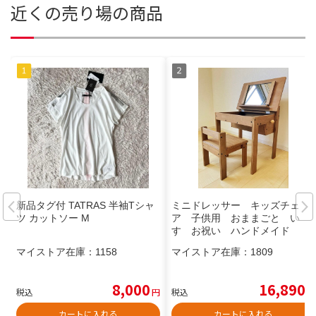
近くの売り場の商品
新品タグ付 TATRAS 半袖Tシャ
ミニドレッサー キッズチェ
ツ カットソー M
ア 子供用 おままごと い
す お祝い ハンドメイド
マイストア在庫：
1158
マイストア在庫：
1809
8,000
16,890
税込
円
税込
円
カートに入れる
カートに入れる