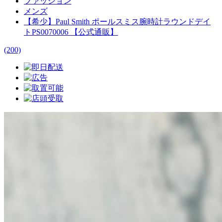
ファッション
メンズ
【希少】Paul Smith ポールスミス腕時計ラウンドデイ
トPS0070006 【公式通販】
(200)