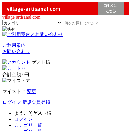
詳しくは
village-artisanal.com
こちら
village-artisanal.com
ご利用案内
お問い合わせ
ゲスト様
0
合計金額
0円
マイストア
変更
ログイン
新規会員登録
ようこそ
ゲスト様
ログイン
カテゴリ一覧