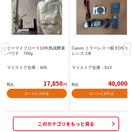
ビーマイフローラ10年熟成酵素
Canon ミラーレス一眼 EOS M
パウチ 700g
レンズ 2本
マイストア在庫：
409
マイストア在庫：
813
17,850
40,000
税込
円
税込
円
カートに入れる
カートに入れる
このカテゴリをもっと見る