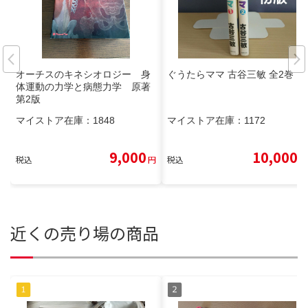
オーチスのキネシオロジー 身
ぐうたらママ 古谷三敏 全2巻
体運動の力学と病態力学 原著
第2版
マイストア在庫：
1848
マイストア在庫：
1172
9,000
10,000
税込
円
税込
円
近くの売り場の商品