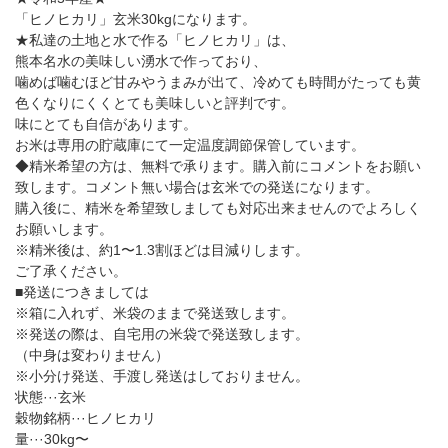
「ヒノヒカリ」玄米30kgになります。
★私達の土地と水で作る「ヒノヒカリ」は、
熊本名水の美味しい湧水で作っており、
噛めば噛むほど甘みやうまみが出て、冷めても時間がたっても黄
色くなりにくくとても美味しいと評判です。
味にとても自信があります。
お米は専用の貯蔵庫にて一定温度調節保管しています。
◆精米希望の方は、無料で承ります。購入前にコメントをお願い
致します。コメント無い場合は玄米での発送になります。
購入後に、精米を希望致しましても対応出来ませんのでよろしく
お願いします。
※精米後は、約1〜1.3割ほどは目減りします。
ご了承ください。
■発送につきましては
※箱に入れず、米袋のままで発送致します。
※発送の際は、自宅用の米袋で発送致します。
（中身は変わりません）
※小分け発送、手渡し発送はしておりません。
状態···玄米
穀物銘柄···ヒノヒカリ
量···30kg〜