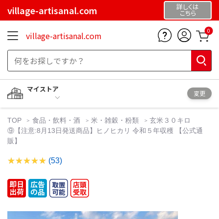
詳しくは
village-artisanal.com
こちら
0
village-artisanal.com
マイストア
変更
TOP
食品・飲料・酒
米・雑穀・粉類
玄米３０キロ
⑨【注意:8月13日発送商品】ヒノヒカリ 令和５年収穫 【公式通
販】
(53)