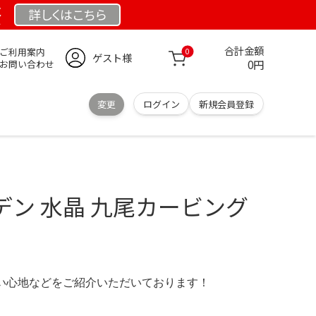
祭
詳しくは
こちら
合計金額
ご利用案内
0
ゲスト様
0円
お問い合わせ
変更
ログイン
新規会員登録
デン 水晶 九尾カービング
の使い心地などをご紹介いただいております！