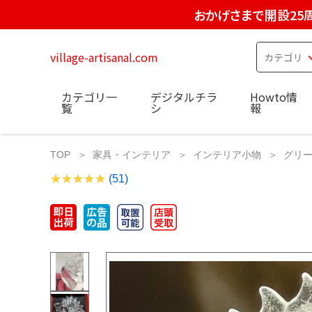
おかげさまで開設25
village-artisanal.com
カテゴリ一
デジタルチラ
Howto情
覧
シ
報
TOP
家具・インテリア
インテリア小物
グリー
(51)