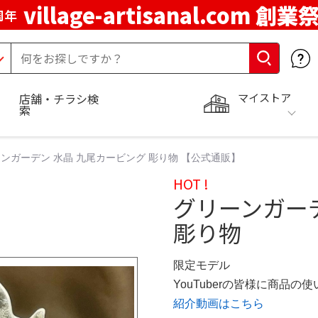
village-artisanal.com 創業
周年
マイストア
店舗・チラシ検
索
ンガーデン 水晶 九尾カービング 彫り物 【公式通販】
HOT !
グリーンガー
彫り物
限定モデル
YouTuberの皆様に商品
紹介動画はこちら